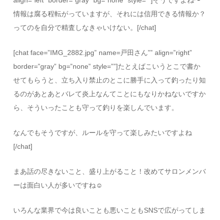
align=”left” border=”gray” bg=”none” style=””]そうですよね〜
情報は腐る程転がっていますが、それには信用できる情報か？
ってのを自分で精査しなきゃいけない。[/chat]
[chat face=”IMG_2882.jpg” name=戸田さん”” align=”right”
border=”gray” bg=”none” style=””]たとえばこいうとこで書か
せてもらうと、立ち入り禁止のとこに勝手に入って釣ったり知
るのがあとあとバレて炎上なんてことにもなりかねないですか
ら、そういったことも守って釣りを楽しんでいます。
なんでもそうですが、ルールを守って楽しみたいですよね
[/chat]
まあ話の尽きないこと、盛り上がること！改めてサロンメンバ
ーは面白い人が多いですね☺️
いろんな業界で今は良いことも悪いこともSNSで広がってしま