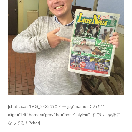
[chat face=”IMG_2423のコピー.jpg” name=くわも””
align=”left” border=”gray” bg=”none” style=””]すごい！表紙に
なってる！[/chat]