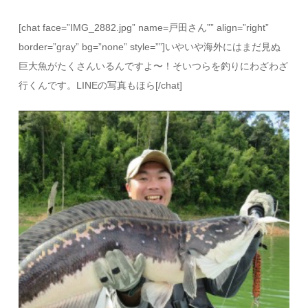
[chat face=”IMG_2882.jpg” name=戸田さん”” align=”right”
border=”gray” bg=”none” style=””]いやいや海外にはまだ見ぬ
巨大魚がたくさんいるんですよ〜！そいつらを釣りにわざわざ
行くんです。LINEの写真もほら[/chat]