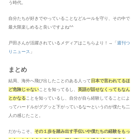
う時代。
自分たちが好きでやっていることなどルールを守り、その中で
最大限楽しめると良いですよね^^
戸田さんが活躍されているメディアはこちらより！→「
週刊つ
りニュース
」
まとめ
結局、海外へ飛び出したことのある人って
日本で言われてるほ
ど危険じゃない
ことを知ってるし、
英語が話せなくってもなん
とかなる
ことを知っているし、自分が自ら経験してることによ
ってハードルがググッと下がっているな〜というのが僕たち二
人の感じたこと。
だからこそ、
その１歩を踏み出す手伝いや僕たちの経験をもっ