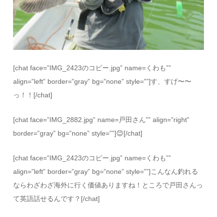
[chat face=”IMG_2423のコピー.jpg” name=くわも””
align=”left” border=”gray” bg=”none” style=””]す、すげ〜〜
っ！！[/chat]
[chat face=”IMG_2882.jpg” name=戸田さん”” align=”right”
border=”gray” bg=”none” style=””]😊[/chat]
[chat face=”IMG_2423のコピー.jpg” name=くわも””
align=”left” border=”gray” bg=”none” style=””]こんなん釣れる
ならわざわざ海外に行く価値ありますね！ところで戸田さんっ
て英語話せるんです？[/chat]