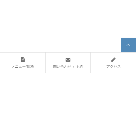
ハードモー...
2018.01.20
2018.01.26
アマゾン手作りイカダ川下り。お
新年あけましておめでとうござい
遊び編⑩
ます。
2017.12.18
2018.01.02
アマゾン手作りイカダ川下り。ご
アマゾン川手作りイカダ川下り。