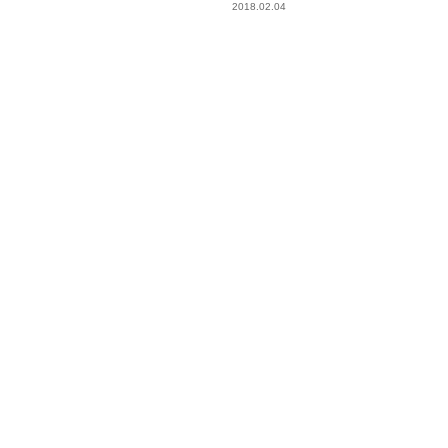
2018.02.04
日本へ帰って来ました！
アマゾン川手作りイカダ川下り。
こんなんで...
2018.02.01
2018.02.02
今は世界一周最後の地”バリ”にき
世界一周最後の地バリがまさかの
ています...