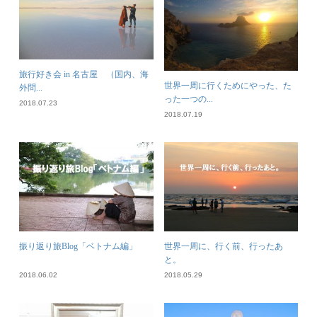
旅行好き会 in 名古屋 （国内、海
世界一周に行くためにやった、た
外問...
った一つの...
2018.07.23
2018.07.19
振り返り旅Blog「ベトナム編」
世界一周に、行く前、行ったあ
と。
2018.06.02
2018.05.29